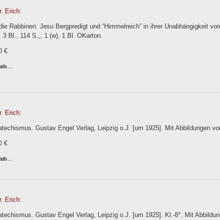
. Erich:
die Rabbinen. Jesu Bergpredigt und “Himmelreich” in ihrer Unabhängigkeit v
 3 Bl., 114 S.,, 1 (w), 1 Bl. OKarton.
0 €
ails…
. Erich:
echismus. Gustav Engel Verlag, Leipzig o.J. [um 1925]. Mit Abbildungen von
0 €
ails…
. Erich:
echismus. Gustav Engel Verlag, Leipzig o.J. [um 1925]. Kl.-8°. Mit Abbildun