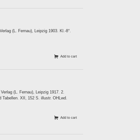
rlag (L. Fernau), Leipzig 1903. Kl.-8°.
Add to cart
erlag (L. Fernau), Leipzig 1917. 2.
d Tabellen. XII, 152 S. illustr. OHLwd.
Add to cart