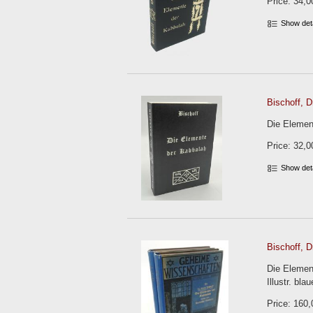
Price: 34,0
Show det
Bischoff, Dr
Die Element
Price: 32,0
Show det
Bischoff, Dr
Die Element
Illustr. b
Price: 160,