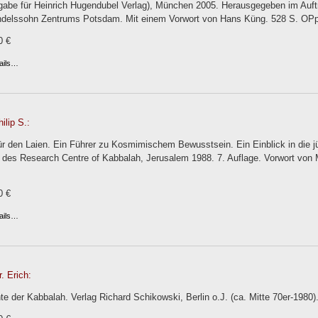
gabe für Heinrich Hugendubel Verlag), München 2005. Herausgegeben im Auf
elssohn Zentrums Potsdam. Mit einem Vorwort von Hans Küng. 528 S. OPp
0 €
ails…
ilip S.:
ür den Laien. Ein Führer zu Kosmimischem Bewusstsein. Ein Einblick in die 
des Research Centre of Kabbalah, Jerusalem 1988. 7. Auflage. Vorwort von Mor
0 €
ails…
. Erich:
e der Kabbalah. Verlag Richard Schikowski, Berlin o.J. (ca. Mitte 70er-1980).