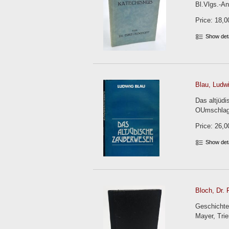
Bl.Vlgs.-A
Price: 18,0
Show det
Blau, Ludwi
Das altjüd
OUmschlag
Price: 26,0
Show det
Bloch, Dr. P
Geschichte
Mayer, Trie