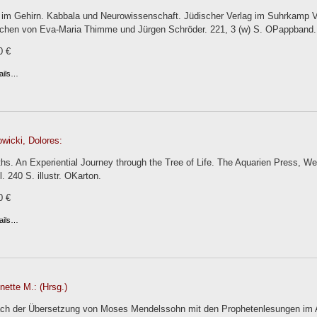
 im Gehirn. Kabbala und Neurowissenschaft. Jüdischer Verlag im Suhrkamp Ve
chen von Eva-Maria Thimme und Jürgen Schröder. 221, 3 (w) S. OPappband.
0 €
ails…
wicki, Dolores:
hs. An Experiential Journey through the Tree of Life. The Aquarien Press, Wel
. 240 S. illustr. OKarton.
0 €
ails…
nette M.: (Hrsg.)
ach der Übersetzung von Moses Mendelssohn mit den Prophetenlesungen im A