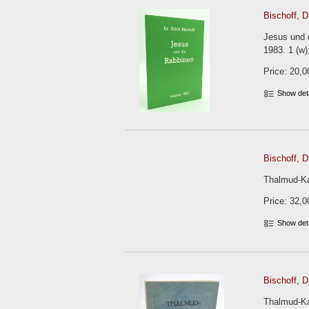
Bischoff, Dr
Jesus und 
1983. 1 (w),
Price: 20,0
Show det
Bischoff, Dr
Thalmud-Kat
Price: 32,0
Show det
Bischoff, Dr
Thalmud-Kat