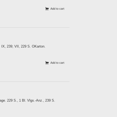
Add to cart
 IX, 239; VII, 229 S. OKarton.
Add to cart
ge. 229 S., 1 Bl. Vlgs.-Anz., 239 S.