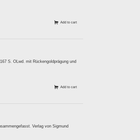
Add to cart
, 167 S. OLwd. mit Rückengoldprägung und
Add to cart
 zusammengefasst. Verlag von Sigmund