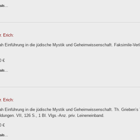
ails…
. Erich:
h Einführung in die jüdische Mystik und Geheimwissenschaft. Faksimile-Verla
0 €
ails…
. Erich:
h Einführung in die jüdische Mystik und Geheimwissenschaft. Th. Grieben’s Ve
ldungen. VII, 126 S., 1 Bl. Vlgs.-Anz. priv. Leineneinband.
0 €
ails…