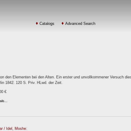
Catalogs
Advanced Search
von den Elementen bei den Alten. Ein erster und unvollkommener Versuch di
rlin 1842. 120 S. Priv. HLwd. der Zeit.
00 €
ails…
r / Idel, Moshe: