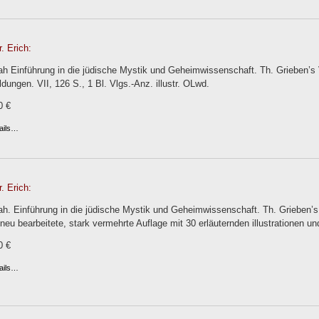
. Erich:
h Einführung in die jüdische Mystik und Geheimwissenschaft. Th. Grieben’s Ve
ldungen. VII, 126 S., 1 Bl. Vlgs.-Anz. illustr. OLwd.
0 €
ails…
. Erich:
h. Einführung in die jüdische Mystik und Geheimwissenschaft. Th. Grieben’s V
 neu bearbeitete, stark vermehrte Auflage mit 30 erläuternden illustrationen un
0 €
ails…