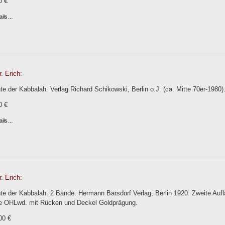
0 €
ails…
. Erich:
e der Kabbalah. Verlag Richard Schikowski, Berlin o.J. (ca. Mitte 70er-1980).
0 €
ails…
. Erich:
e der Kabbalah. 2 Bände. Hermann Barsdorf Verlag, Berlin 1920. Zweite Aufla
laue OHLwd. mit Rücken und Deckel Goldprägung.
00 €