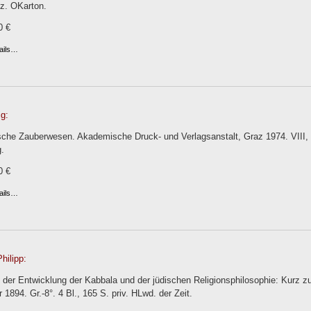
nz. OKarton.
0 €
ails…
g:
ische Zauberwesen. Akademische Druck- und Verlagsanstalt, Graz 1974. VIII
.
0 €
ails…
hilipp:
 der Entwicklung der Kabbala und der jüdischen Religionsphilosophie: Kurz
r 1894. Gr.-8°. 4 Bl., 165 S. priv. HLwd. der Zeit.