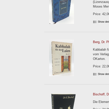
(Lizenzaus
Moses Mend
Price: 42,0
Show det
Berg, Dr. Ph
Kabbalah f
vom Verlag 
OKarton.
Price: 22,0
Show det
Bischoff, Dr
Die Element