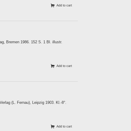
Add to cart
g, Bremen 1986. 152 S. 1 Bl. illustr.
Add to cart
rlag (L. Fernau), Leipzig 1903. Kl.-8°.
Add to cart