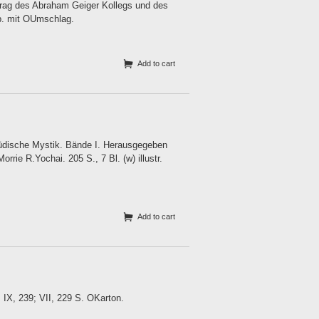
trag des Abraham Geiger Kollegs und des
. mit OUmschlag.
Add to cart
jüdische Mystik. Bände I. Herausgegeben
rie R.Yochai. 205 S., 7 Bl. (w) illustr.
Add to cart
 IX, 239; VII, 229 S. OKarton.