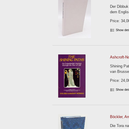
Der Dibbuk
dem Englis
Price: 34,0
Show det
Ashcroft-No
Shining Pat
van Brussel
Price: 24,0
Show det
Böckler, An
Die Tora n