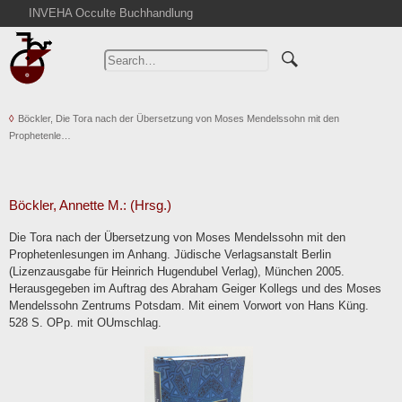
INVEHA Occulte Buchhandlung
Home
Advanced Search
Catalogs
Böckler, Die Tora nach der Übersetzung von Moses Mendelssohn mit den
Cart
Prophetenle…
News
Purchase
Abbreviations
Böckler, Annette M.: (Hrsg.)
Contact
Die Tora nach der Übersetzung von Moses Mendelssohn mit den
Prophetenlesungen im Anhang. Jüdische Verlagsanstalt Berlin
Terms
(Lizenzausgabe für Heinrich Hugendubel Verlag), München 2005.
Withdrawal
Herausgegeben im Auftrag des Abraham Geiger Kollegs und des Moses
Mendelssohn Zentrums Potsdam. Mit einem Vorwort von Hans Küng.
Privacy Policy
528 S. OPp. mit OUmschlag.
Imprint