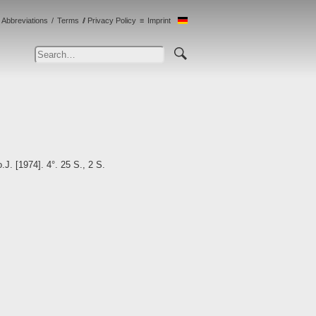
Abbreviations
Terms
Privacy Policy
Imprint
J. [1974]. 4°. 25 S., 2 S.