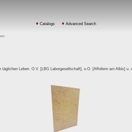
Catalogs
Advanced Search
ben.
äglichen Leben. O.V. [LBG Laborgesellschaft], o.O. [Affoltern am Albis] u. o.