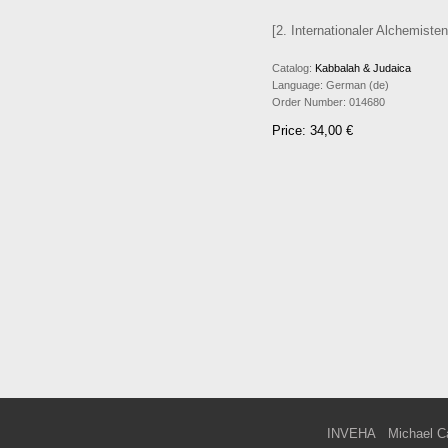
[2. Internationaler Alchemiste
Catalog:
Kabbalah & Judaica
Language:
German (de)
Order Number:
014680
Price: 34,00 €
INVEHA
Michael C