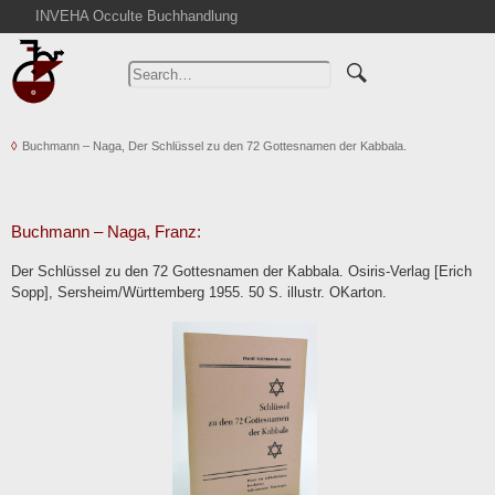
INVEHA Occulte Buchhandlung
Home
Advanced Search
Catalogs
Buchmann – Naga, Der Schlüssel zu den 72 Gottesnamen der Kabbala.
Cart
News
Purchase
Buchmann – Naga, Franz:
Abbreviations
Der Schlüssel zu den 72 Gottesnamen der Kabbala. Osiris-Verlag [Erich
Contact
Sopp], Sersheim/Württemberg 1955. 50 S. illustr. OKarton.
Terms
Withdrawal
Privacy Policy
Imprint