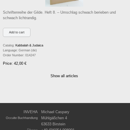
Schriftenreihe der Gilde. Heft 8. – Umschlag schwach berieben und
schwach lichtrandig.
Catalog:
Kabbalah & Judaica
Language:
German (de)
Order Number:
014247
Price: 42,00 €
Show all articles
INVEHA
Michael Caspary
Mühlgäßchen 4
Occulte Buchhandlung
63633 Birstein