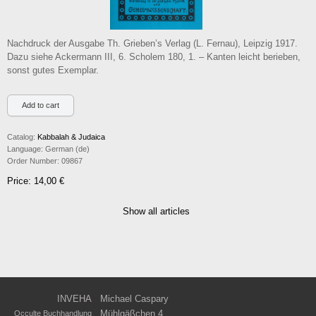
Nachdruck der Ausgabe Th. Grieben’s Verlag (L. Fernau), Leipzig 1917.
Dazu siehe Ackermann III, 6. Scholem 180, 1. – Kanten leicht berieben,
sonst gutes Exemplar.
Catalog:
Kabbalah & Judaica
Language:
German (de)
Order Number:
09867
Price: 14,00 €
Show all articles
INVEHA
Michael Caspary
Mühlgäßchen 4
Occulte Buchhandlung