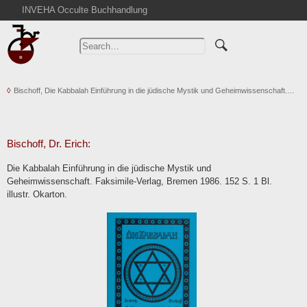
INVEHA Occulte Buchhandlung
Home
Advanced Search
Catalogs
Bischoff, Die Kabbalah Einführung in die jüdische Mystik und Geheimwissenschaft.…
Cart
News
Purchase
Bischoff, Dr. Erich:
Abbreviations
Die Kabbalah Einführung in die jüdische Mystik und
Contact
Geheimwissenschaft. Faksimile-Verlag, Bremen 1986. 152 S. 1 Bl.
illustr. Okarton.
Terms
Withdrawal
Privacy Policy
Imprint