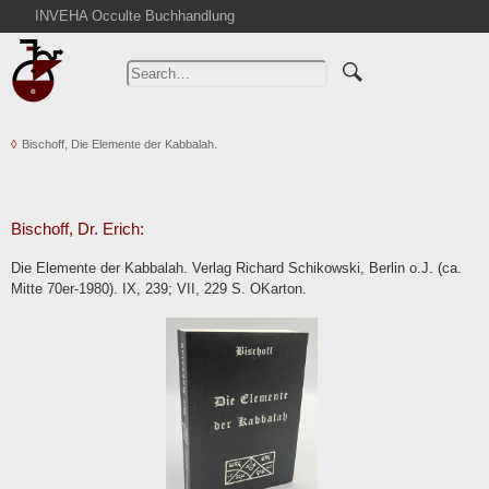
INVEHA Occulte Buchhandlung
Home
Advanced Search
Catalogs
Bischoff, Die Elemente der Kabbalah.
Cart
News
Purchase
Bischoff, Dr. Erich:
Abbreviations
Die Elemente der Kabbalah. Verlag Richard Schikowski, Berlin o.J. (ca.
Contact
Mitte 70er-1980). IX, 239; VII, 229 S. OKarton.
Terms
Withdrawal
Privacy Policy
Imprint