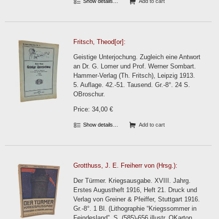
Show details…
Add to cart
Fritsch, Theod[or]:
Geistige Unterjochung. Zugleich eine Antwort
an Dr. G. Lomer und Prof. Werner Sombart.
Hammer-Verlag (Th. Fritsch), Leipzig 1913.
5. Auflage. 42.-51. Tausend. Gr.-8°. 24 S.
OBroschur.
Price: 34,00 €
Show details…
Add to cart
Grotthuss, J. E. Freiherr von (Hrsg.):
Der Türmer. Kriegsausgabe. XVIII. Jahrg.
Erstes Augustheft 1916, Heft 21. Druck und
Verlag von Greiner & Pfeiffer, Stuttgart 1916.
Gr.-8°. 1 Bl. (Lithographie “Kriegssommer in
Feindesland”, S. (585)-656 illustr. OKarton.