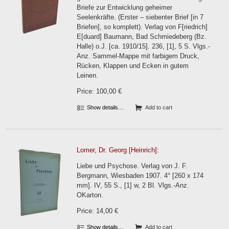
Briefe zur Entwicklung geheimer
Seelenkräfte. (Erster – siebenter Brief [in 7
Briefen], so komplett). Verlag von F[riedrich]
E[duard] Baumann, Bad Schmiedeberg (Bz.
Halle) o.J. [ca. 1910/15]. 236, [1], 5 S. Vlgs.-
Anz. Sammel-Mappe mit farbigem Druck,
Rücken, Klappen und Ecken in gutem
Leinen.
Price: 100,00 €
Show details…
Add to cart
Lomer, Dr. Georg [Heinrich]:
Liebe und Psychose. Verlag von J. F.
Bergmann, Wiesbaden 1907. 4° [260 x 174
mm]. IV, 55 S., [1] w, 2 Bl. Vlgs.-Anz.
OKarton.
Price: 14,00 €
Show details…
Add to cart