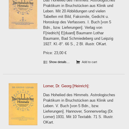
Das Hohelied des Himmels. Astrologisches
Praktikum in Bruchstücken aus Klinik und
Leben. Mit 20 Abbildungen und vielen
Tabellen mit Bild, Faksimile, Gedicht u.
Horoskop des Verfassers. I. Buch [von 5
Bdn., bzw. Lieferungen]. Verlag von
F[riedrich] E[duard] Baumann Lothar
Baumann, Bad Schmiedeberg und Leipzig
1927. Kl.-8°. 66 S., 2 Bl. illustr. OKart.
Price: 23,00 €
Show details…
Add to cart
Lomer, Dr. Georg [Heinrich]:
Das Hohelied des Himmels. Astrologisches
Praktikum in Bruchstücken aus Klinik und
Leben. V. Buch [von 5 Bdn., bzw.
Lieferungen]. Hannover, Sonnenverlag (Dr.
Lomer) 1931. Mit 10 Textabb. 71 S. Illustr.
OKart.