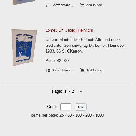
Show details…
Add to cart
Lomer, Dr. Georg [Heinrich]:
Unterm Mantel der Gottheit. Alte und neue
Gedichte. Sonnenverlag Dr. Lomer, Hannover
1933. 63 S. OKarton.
Price: 42,00 €
Show details…
Add to cart
Page:
1
·
2
»
Go to
:
Items per page:
25
·
50
·
100
·
200
·
1000