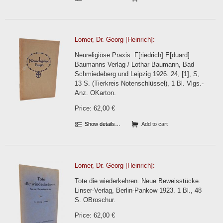
Lomer, Dr. Georg [Heinrich]:
Neureligiöse Praxis. F[riedrich] E[duard]
Baumanns Verlag / Lothar Baumann, Bad
Schmiedeberg und Leipzig 1926. 24, [1], S,
13 S. (Tierkreis Notenschlüssel), 1 Bl. Vlgs.-
Anz. OKarton.
Price: 62,00 €
Show details…
Add to cart
Lomer, Dr. Georg [Heinrich]:
Tote die wiederkehren. Neue Beweisstücke.
Linser-Verlag, Berlin-Pankow 1923. 1 Bl., 48
S. OBroschur.
Price: 62,00 €