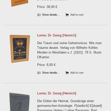
Price: 38,00 €
Show details…
Add to cart
Lomer, Dr. Georg [Heinrich]:
Der Traum und seine Geheimnisse. Wie man
Träume deutet. Verlag von Wilhelm Köhler,
Minden in Westfalen o.J. [1921]. 79 S. Illustr.
OKarton.
Price: 8,00 €
Show details…
Add to cart
Lomer, Dr. Georg [Heinrich]:
Die Götter der Heimat. Grundzüge einer
germanischen Astrologie. F[riedrich] E[duard]
Baumanns Verlag / Lothar Baumann, Bad