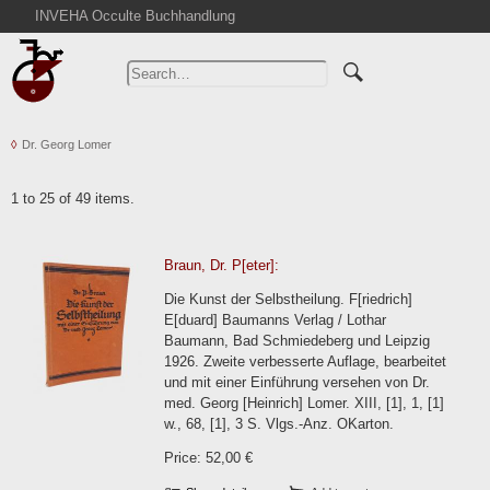
INVEHA Occulte Buchhandlung
Home
Advanced Search
Catalogs
Dr. Georg Lomer
Cart
News
1 to 25 of 49 items.
Purchase
Abbreviations
Braun, Dr. P[eter]:
Contact
Die Kunst der Selbstheilung. F[riedrich]
Terms
E[duard] Baumanns Verlag / Lothar
Baumann, Bad Schmiedeberg und Leipzig
Withdrawal
1926. Zweite verbesserte Auflage, bearbeitet
Privacy Policy
und mit einer Einführung versehen von Dr.
med. Georg [Heinrich] Lomer. XIII, [1], 1, [1]
Imprint
w., 68, [1], 3 S. Vlgs.-Anz. OKarton.
Price: 52,00 €