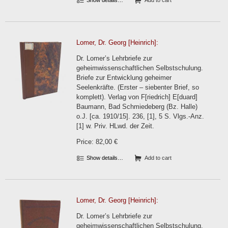
Show details…
Add to cart
Lomer, Dr. Georg [Heinrich]:
Dr. Lomer’s Lehrbriefe zur
geheimwissenschaftlichen Selbstschulung.
Briefe zur Entwicklung geheimer
Seelenkräfte. (Erster – siebenter Brief, so
komplett). Verlag von F[riedrich] E[duard]
Baumann, Bad Schmiedeberg (Bz. Halle)
o.J. [ca. 1910/15]. 236, [1], 5 S. Vlgs.-Anz.
[1] w. Priv. HLwd. der Zeit.
Price: 82,00 €
Show details…
Add to cart
Lomer, Dr. Georg [Heinrich]:
Dr. Lomer’s Lehrbriefe zur
geheimwissenschaftlichen Selbstschulung.