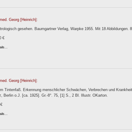
med. Georg [Heinrich]:
trologisch gesehen. Baumgartner Verlag, Warpke 1955. Mit 18 Abbildungen. 86 
0 €
ails…
med. Georg [Heinrich]:
 im Tintenfaß. Erkennung menschlicher Schwächen, Verbrechen und Krankheit
 Berlin o.J. [ca. 1925]. Gr.-8°. 75, [1] S., 2 Bl. Illustr. OKarton.
 €
ails…