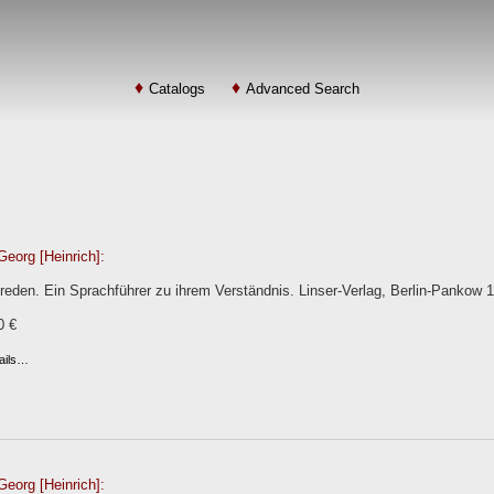
Catalogs
Advanced Search
Georg [Heinrich]:
eden. Ein Sprachführer zu ihrem Verständnis. Linser-Verlag, Berlin-Pankow 1
0 €
ails…
Georg [Heinrich]: