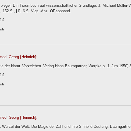
iegel. Ein Traumbuch auf wissenschaftlicher Grundlage. J. Michael Müller-Ve
l., 152 S., [1], 6 S. Vlgs.-Anz. OPappband.
0 €
ails…
med. Georg [Heinrich]:
ie der Natur. Vorzeichen. Verlag Hans Baumgartner, Warpke o. J. (um 1950) 
0 €
ails…
med. Georg [Heinrich]:
s Wurzel der Welt. Die Magie der Zahl und ihre Sinnbild-Deutung. Baumgartne