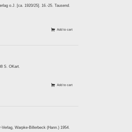
rlag o.J. [ca. 1920/25]. 16.-25. Tausend.
Add to cart
88 S. OKart.
Add to cart
r-Verlag, Warpke-Billerbeck (Hann.) 1954.