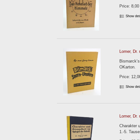
Price: 8,00
Show det
Lomer, Dr. 
Bismarck’s
OKarton.
Price: 12,0
Show det
Lomer, Dr. 
Charakter 
1.-5. Tause