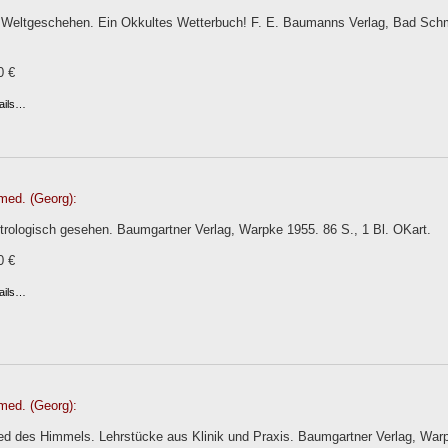
 Weltgeschehen. Ein Okkultes Wetterbuch! F. E. Baumanns Verlag, Bad Schmie
0 €
ails…
med. (Georg):
trologisch gesehen. Baumgartner Verlag, Warpke 1955. 86 S., 1 Bl. OKart.
0 €
ails…
med. (Georg):
ed des Himmels. Lehrstücke aus Klinik und Praxis. Baumgartner Verlag, War