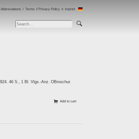
Abbreviations
Terms
Privacy Policy
Imprint
924. 46 S., 1 Bl. Vlgs.-Anz. OBroschur.
Add to cart