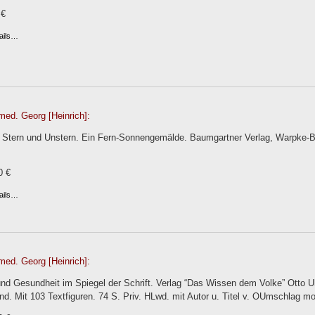
 €
ails…
med. Georg [Heinrich]:
 Stern und Unstern. Ein Fern-Sonnengemälde. Baumgartner Verlag, Warpke-Bil
0 €
ails…
med. Georg [Heinrich]:
und Gesundheit im Spiegel der Schrift. Verlag “Das Wissen dem Volke” Otto 
nd. Mit 103 Textfiguren. 74 S. Priv. HLwd. mit Autor u. Titel v. OUmschlag mon