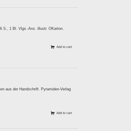
S., 1 Bl. Vlgs.-Anz. illustr. OKarton.
Add to cart
en aus der Handschrift. Pyramiden-Verlag
Add to cart