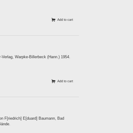
Add to cart
r-Verlag, Warpke-Billerbeck (Hann.) 1954.
Add to cart
von F[riedrich] E[duard] Baumann, Bad
 Bände.