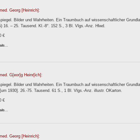
med. Georg [Heinrich]:
piegel. Bilder und Wahrheiten. Ein Traumbuch auf wissenschaftlicher Grundla
) 16. – 25. Tausend. Kl.-8°. 152 S., 3 Bl. Vlgs.-Anz. Hlwd.
0 €
ails…
med. G[eor]g Heinr[ich]:
piegel. Bilder und Wahrheiten. Ein Traumbuch auf wissenschaftlicher Grundl
 [um 1930]. 26.-75. Tausend. 61 S., 1 Bl. Vlgs.-Anz. illustr. OKarton.
0 €
ails…
med. Georg [Heinrich]: