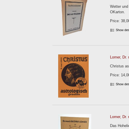
Wetter und
OKarton.
Price: 38,0
Show det
Lomer, Dr. 
Christus as
Price: 14,0
Show det
Lomer, Dr. 
Das Hoheli