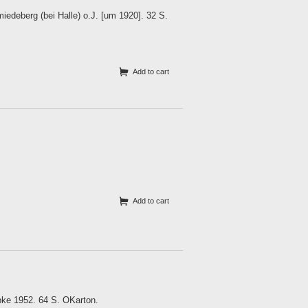
deberg (bei Halle) o.J. [um 1920]. 32 S.
Add to cart
Add to cart
pke 1952. 64 S. OKarton.