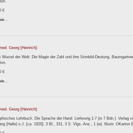
ton.
0 €
ails…
med. Georg [Heinrich]:
s Wurzel der Welt. Die Magie der Zahl und ihre Sinnbild-Deutung. Baumgartne
ton.
0 €
ails…
med. Georg [Heinrich]:
phisches Lehrbuch. Die Sprache der Hand. Lieferung 1-7 (in 7 Bdn.). Verlag 
g (Halle) o.J. [ca. 1920]. 3 Bl., 331, 3 S. Vlgs.-Anz., 1 (w). Illustr. OKarton