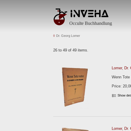
Occulte Buchhandlung
Dr. Georg Lomer
26 to 49 of 49 items.
Lomer, Dr. 
Wenn Tote r
Price: 20,0
Show det
Lomer, Dr. 