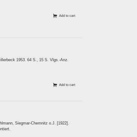
Add to cart
lerbeck 1953. 64 S., 15 S. Vlgs.-Anz.
Add to cart
Uhlmann, Siegmar-Chemnitz o.J. [1922].
tiert.