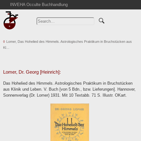
INVEHA Occulte Buchhandlung
Home
Advanced Search
Catalogs
Lomer, Das Hohelied des Himmels. Astrologisches Praktikum in Bruchstücken aus
Cart
Kl…
News
Purchase
Abbreviations
Lomer, Dr. Georg [Heinrich]:
Contact
Das Hohelied des Himmels. Astrologisches Praktikum in Bruchstücken
aus Klinik und Leben. V. Buch [von 5 Bdn., bzw. Lieferungen]. Hannover,
Terms
Sonnenverlag (Dr. Lomer) 1931. Mit 10 Textabb. 71 S. Illustr. OKart.
Withdrawal
Privacy Policy
Imprint