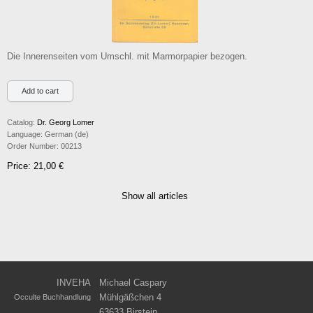
Die Innerenseiten vom Umschl. mit Marmorpapier bezogen.
Catalog:
Dr. Georg Lomer
Language:
German (de)
Order Number:
00213
Price: 21,00 €
Show all articles
INVEHA
Michael Caspary
Mühlgäßchen 4
Occulte Buchhandlung
63633 Birstein