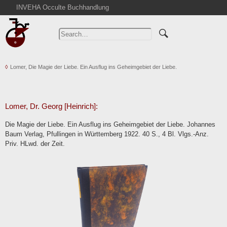
INVEHA Occulte Buchhandlung
Home
Advanced Search
Catalogs
Lomer, Die Magie der Liebe. Ein Ausflug ins Geheimgebiet der Liebe.
Cart
News
Purchase
Lomer, Dr. Georg [Heinrich]:
Abbreviations
Die Magie der Liebe. Ein Ausflug ins Geheimgebiet der Liebe. Johannes
Contact
Baum Verlag, Pfullingen in Württemberg 1922. 40 S., 4 Bl. Vlgs.-Anz.
Priv. HLwd. der Zeit.
Terms
Withdrawal
Privacy Policy
Imprint