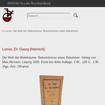
INVEHA Occulte Buchhandlung
Home
Advanced Search
Catalogs
Lomer, Die Welt der Wahrträume. Bekenntnisse eines Bekehrten.
Cart
News
Purchase
Lomer, Dr. Georg [Heinrich]:
Abbreviations
Die Welt der Wahrträume. Bekenntnisse eines Bekehrten. Verlag von
Contact
Max Altmann, Leipzig 1920. Erste bis dritte Auflage. 2 Bl., 128 S., 2 Bl.
Vlgs.-Anz. OKarton.
Terms
Withdrawal
Privacy Policy
Imprint