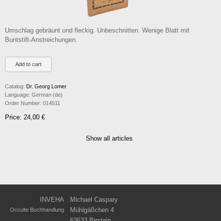
Umschlag gebräunt und fleckig. Unbeschnitten. Wenige Blatt mit
Buntstift-Anstreichungen.
Catalog:
Dr. Georg Lomer
Language:
German (de)
Order Number:
014511
Price: 24,00 €
Show all articles
INVEHA
Michael Caspary
Mühlgäßchen 4
Occulte Buchhandlung
63633 Birstein