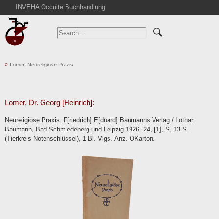
INVEHA Occulte Buchhandlung
Home
Advanced Search
Catalogs
Lomer, Neureligiöse Praxis.
Cart
News
Purchase
Lomer, Dr. Georg [Heinrich]:
Abbreviations
Neureligiöse Praxis. F[riedrich] E[duard] Baumanns Verlag / Lothar
Contact
Baumann, Bad Schmiedeberg und Leipzig 1926. 24, [1], S, 13 S.
(Tierkreis Notenschlüssel), 1 Bl. Vlgs.-Anz. OKarton.
Terms
Withdrawal
Privacy Policy
Imprint