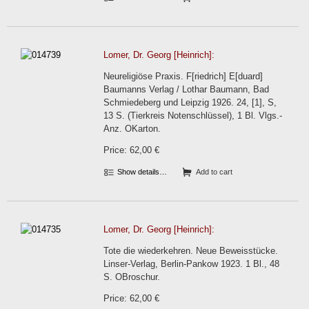
Lomer, Dr. Georg [Heinrich]:
Neureligiöse Praxis. F[riedrich] E[duard]
Baumanns Verlag / Lothar Baumann, Bad
Schmiedeberg und Leipzig 1926. 24, [1], S,
13 S. (Tierkreis Notenschlüssel), 1 Bl. Vlgs.-
Anz. OKarton.
Price: 62,00 €
Show details…
Add to cart
Lomer, Dr. Georg [Heinrich]:
Tote die wiederkehren. Neue Beweisstücke.
Linser-Verlag, Berlin-Pankow 1923. 1 Bl., 48
S. OBroschur.
Price: 62,00 €