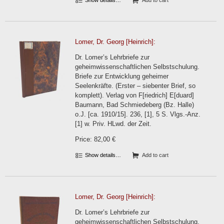
Show details…
Add to cart
Lomer, Dr. Georg [Heinrich]:
Dr. Lomer’s Lehrbriefe zur
geheimwissenschaftlichen Selbstschulung.
Briefe zur Entwicklung geheimer
Seelenkräfte. (Erster – siebenter Brief, so
komplett). Verlag von F[riedrich] E[duard]
Baumann, Bad Schmiedeberg (Bz. Halle)
o.J. [ca. 1910/15]. 236, [1], 5 S. Vlgs.-Anz.
[1] w. Priv. HLwd. der Zeit.
Price: 82,00 €
Show details…
Add to cart
Lomer, Dr. Georg [Heinrich]:
Dr. Lomer’s Lehrbriefe zur
geheimwissenschaftlichen Selbstschulung.