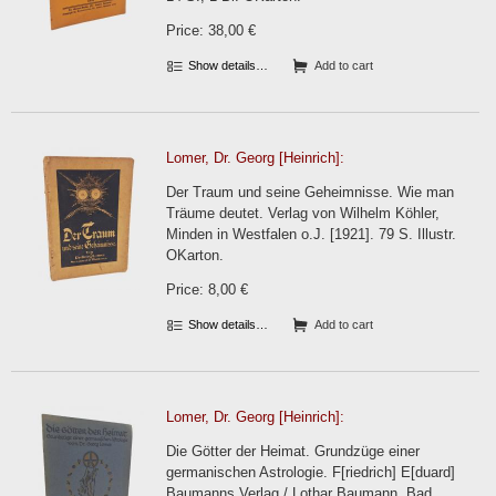
Price: 38,00 €
Show details…
Add to cart
Lomer, Dr. Georg [Heinrich]:
Der Traum und seine Geheimnisse. Wie man
Träume deutet. Verlag von Wilhelm Köhler,
Minden in Westfalen o.J. [1921]. 79 S. Illustr.
OKarton.
Price: 8,00 €
Show details…
Add to cart
Lomer, Dr. Georg [Heinrich]:
Die Götter der Heimat. Grundzüge einer
germanischen Astrologie. F[riedrich] E[duard]
Baumanns Verlag / Lothar Baumann, Bad