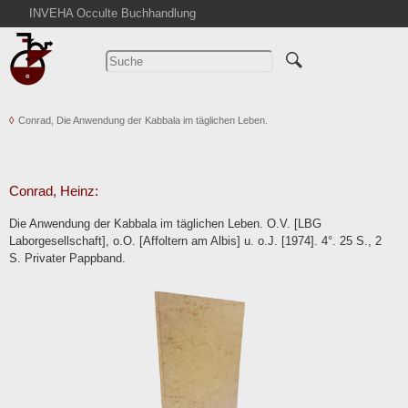
INVEHA Occulte Buchhandlung
Startseite
Detailsuche
Kataloge
Conrad, Die Anwendung der Kabbala im täglichen Leben.
Warenkorb
Aktuelles
Ankauf
Conrad, Heinz:
Abkürzungen
Die Anwendung der Kabbala im täglichen Leben. O.V. [LBG
Kontakt
Laborgesellschaft], o.O. [Affoltern am Albis] u. o.J. [1974]. 4°. 25 S., 2
S. Privater Pappband.
AGB
Widerruf
Datenschutz
Impressum