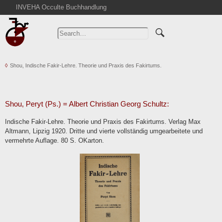
INVEHA Occulte Buchhandlung
Home
Advanced Search
Catalogs
Shou, Indische Fakir-Lehre. Theorie und Praxis des Fakirtums.
Cart
News
Purchase
Shou, Peryt (Ps.) = Albert Christian Georg Schultz:
Abbreviations
Indische Fakir-Lehre. Theorie und Praxis des Fakirtums. Verlag Max
Contact
Altmann, Lipzig 1920. Dritte und vierte vollständig umgearbeitete und
vermehrte Auflage. 80 S. OKarton.
Terms
Withdrawal
Privacy Policy
Imprint