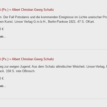
 (Ps.) = Albert Christian Georg Schultz
. Der Fall Potsdams und die kommenden Ereignisse im Lichte urarischer Pr
hen Kunst. Linser Verlag G.m.b.H., Berlin-Pankow 1921. 47 S. OKart.
0 €
ails…
 (Ps.) = Albert Christian Georg Schultz
g zur ewigen Jugend. Aus dem Schatz altindischer Weisheit. Linser-Verlag, B
k. 159 S. rote OBrosch.
0 €
ails…