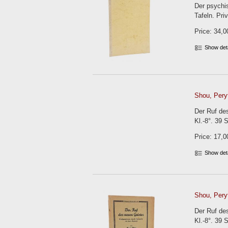
Der psychis
Tafeln. Pri
Price: 34,0
Show det
Shou, Peryt
Der Ruf de
Kl.-8°. 39 
Price: 17,0
Show det
Shou, Peryt
Der Ruf de
Kl.-8°. 39 