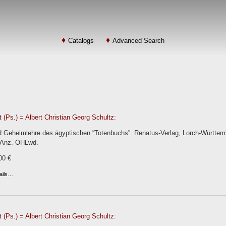
Catalogs
Advanced Search
 (Ps.) = Albert Christian Georg Schultz:
d Geheimlehre des ägyptischen “Totenbuchs”. Renatus-Verlag, Lorch-Württembe
.-Anz. OHLwd.
00 €
ails…
 (Ps.) = Albert Christian Georg Schultz: