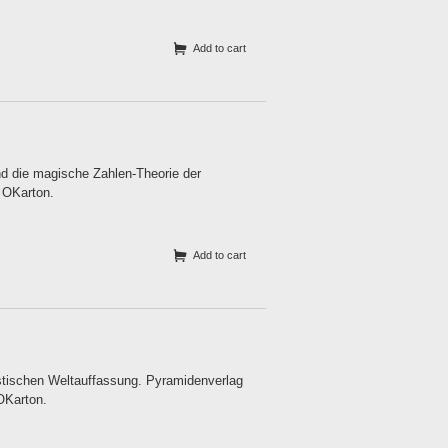
Add to cart
d die magische Zahlen-Theorie der
. OKarton.
Add to cart
istischen Weltauffassung. Pyramidenverlag
 OKarton.