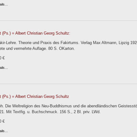
ails…
 (Ps.) = Albert Christian Georg Schultz:
kir-Lehre. Theorie und Praxis des Fakirtums. Verlag Max Altmann, Lipzig 1920.
ete und vermehrte Auflage. 80 S. OKarton.
0 €
ails…
 (Ps.) = Albert Christian Georg Schultz
h. Die Weltreligion des Neu-Buddhismus und die abendländischen Geistesstöm
. Mit Textfig. u. Buchschmuck. 156 S., 2 Bl. priv. LWd.
0 €
ails…