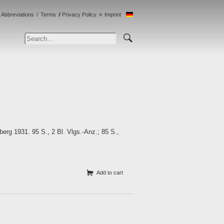
Abbreviations
Terms
Privacy Policy
Imprint
rg 1931. 95 S., 2 Bl. Vlgs.-Anz.; 85 S.,
Add to cart