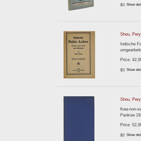
Show det
Shou, Peryt
Indische Fa
umgearbeit
Price: 42,0
Show det
Shou, Peryt
Kwa-non-se
Pankow 1921
Price: 52,0
Show det