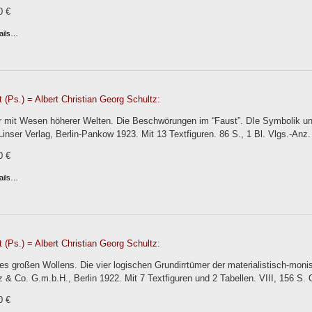
0 €
ails…
 (Ps.) = Albert Christian Georg Schultz:
r mit Wesen höherer Welten. Die Beschwörungen im “Faust”. DIe Symbolik un
Linser Verlag, Berlin-Pankow 1923. Mit 13 Textfiguren. 86 S., 1 Bl. Vlgs.-Anz
0 €
ails…
 (Ps.) = Albert Christian Georg Schultz:
es großen Wollens. Die vier logischen Grundirrtümer der materialistisch-mon
 & Co. G.m.b.H., Berlin 1922. Mit 7 Textfiguren und 2 Tabellen. VIII, 156 S.
0 €