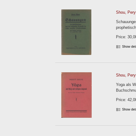
Shou, Peryt
Schauungen
prophetisc
Price: 30,0
Show det
Shou, Peryt
Yoga als We
Buchschmuc
Price: 42,0
Show det