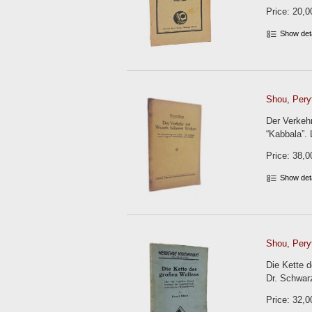
Price: 20,0
Show det
Shou, Peryt
Der Verkeh
“Kabbala”. 
Price: 38,0
Show det
Shou, Peryt
Die Kette d
Dr. Schwarz
Price: 32,0