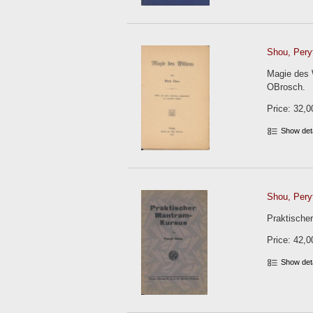
Shou, Peryt
Magie des W
OBrosch.
Price: 32,0
Show det
Shou, Peryt
Praktischer
Price: 42,0
Show det