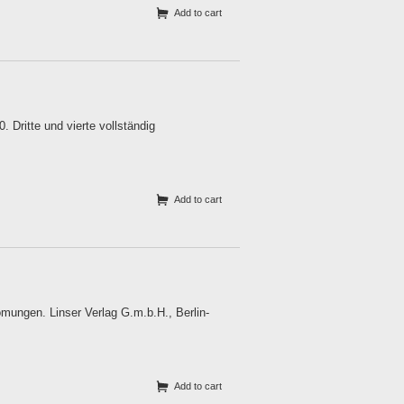
Add to cart
 Dritte und vierte vollständig
Add to cart
ungen. Linser Verlag G.m.b.H., Berlin-
Add to cart