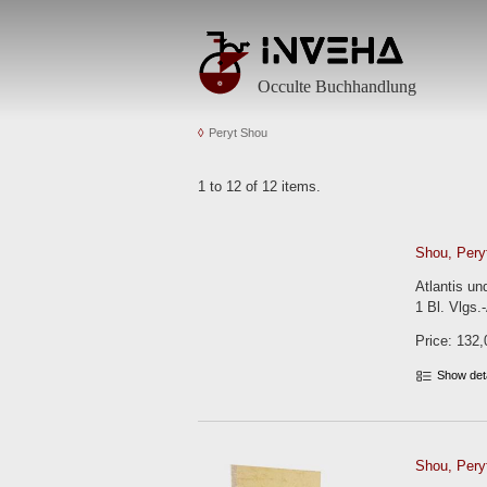
Occulte Buchhandlung
Peryt Shou
1 to 12 of 12 items.
Shou, Peryt
Atlantis un
1 Bl. Vlgs
Price: 132,
Show det
Shou, Peryt