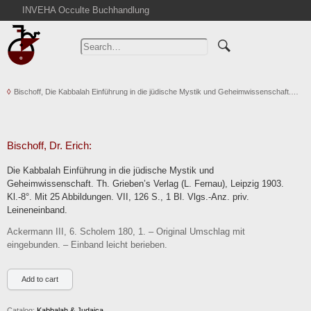
INVEHA Occulte Buchhandlung
Home
Advanced Search
Catalogs
Bischoff, Die Kabbalah Einführung in die jüdische Mystik und Geheimwissenschaft.…
Cart
News
Purchase
Bischoff, Dr. Erich:
Abbreviations
Die Kabbalah Einführung in die jüdische Mystik und
Contact
Geheimwissenschaft. Th. Grieben’s Verlag (L. Fernau), Leipzig 1903.
Kl.-8°. Mit 25 Abbildungen. VII, 126 S., 1 Bl. Vlgs.-Anz. priv.
Terms
Leineneinband.
Withdrawal
Ackermann III, 6. Scholem 180, 1. – Original Umschlag mit
Privacy Policy
eingebunden. – Einband leicht berieben.
Imprint
Catalog:
Kabbalah & Judaica