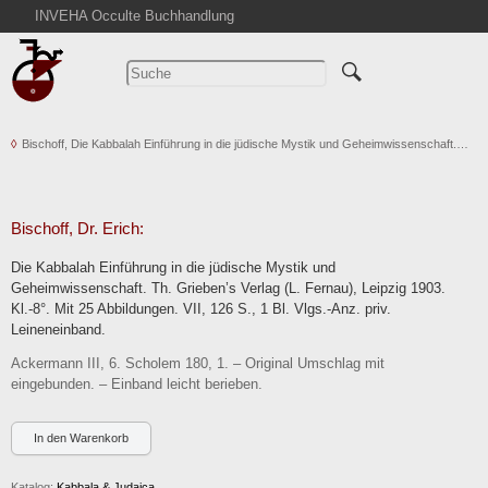
INVEHA Occulte Buchhandlung
Startseite
Detailsuche
Kataloge
Bischoff, Die Kabbalah Einführung in die jüdische Mystik und Geheimwissenschaft.…
Warenkorb
Aktuelles
Ankauf
Bischoff, Dr. Erich:
Abkürzungen
Die Kabbalah Einführung in die jüdische Mystik und
Kontakt
Geheimwissenschaft. Th. Grieben’s Verlag (L. Fernau), Leipzig 1903.
Kl.-8°. Mit 25 Abbildungen. VII, 126 S., 1 Bl. Vlgs.-Anz. priv.
AGB
Leineneinband.
Widerruf
Ackermann III, 6. Scholem 180, 1. – Original Umschlag mit
Datenschutz
eingebunden. – Einband leicht berieben.
Impressum
Katalog:
Kabbala & Judaica