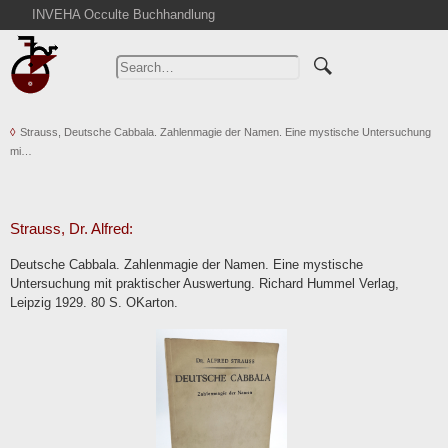
INVEHA Occulte Buchhandlung
Home
Advanced Search
Catalogs
Strauss, Deutsche Cabbala. Zahlenmagie der Namen. Eine mystische Untersuchung
Cart
mi…
News
Purchase
Abbreviations
Strauss, Dr. Alfred:
Contact
Deutsche Cabbala. Zahlenmagie der Namen. Eine mystische
Untersuchung mit praktischer Auswertung. Richard Hummel Verlag,
Terms
Leipzig 1929. 80 S. OKarton.
Withdrawal
Privacy Policy
Imprint