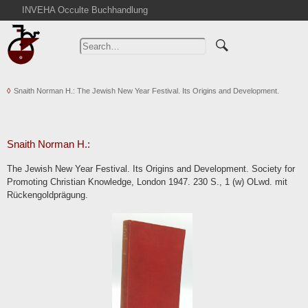
INVEHA Occulte Buchhandlung
Home
Advanced Search
Catalogs
Snaith Norman H.: The Jewish New Year Festival. Its Origins and Development.
Cart
News
Purchase
Snaith Norman H.:
Abbreviations
The Jewish New Year Festival. Its Origins and Development. Society for
Contact
Promoting Christian Knowledge, London 1947. 230 S., 1 (w) OLwd. mit
Rückengoldprägung.
Terms
Withdrawal
Privacy Policy
Imprint