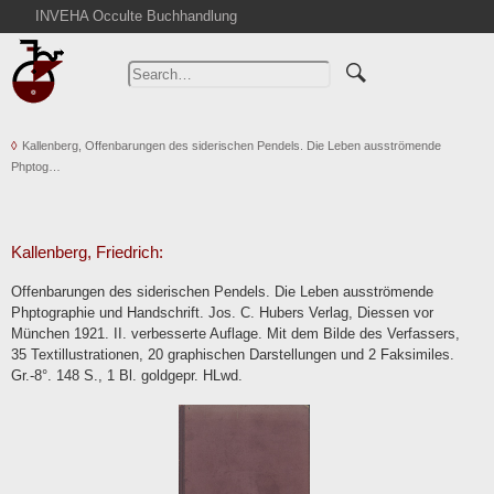
INVEHA Occulte Buchhandlung
Home
Advanced Search
Catalogs
Kallenberg, Offenbarungen des siderischen Pendels. Die Leben ausströmende
Cart
Phptog…
News
Purchase
Abbreviations
Kallenberg, Friedrich:
Contact
Offenbarungen des siderischen Pendels. Die Leben ausströmende
Phptographie und Handschrift. Jos. C. Hubers Verlag, Diessen vor
Terms
München 1921. II. verbesserte Auflage. Mit dem Bilde des Verfassers,
Withdrawal
35 Textillustrationen, 20 graphischen Darstellungen und 2 Faksimiles.
Gr.-8°. 148 S., 1 Bl. goldgepr. HLwd.
Privacy Policy
Imprint