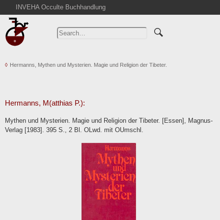
INVEHA Occulte Buchhandlung
Home
Advanced Search
Catalogs
Hermanns, Mythen und Mysterien. Magie und Religion der Tibeter.
Cart
News
Purchase
Hermanns, M(atthias P.):
Abbreviations
Mythen und Mysterien. Magie und Religion der Tibeter. [Essen], Magnus-
Contact
Verlag [1983]. 395 S., 2 Bl. OLwd. mit OUmschl.
Terms
Withdrawal
Privacy Policy
Imprint