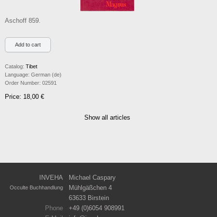
Aschoff 859.
Catalog:
Tibet
Language:
German (de)
Order Number:
02591
Price: 18,00 €
Show all articles
INVEHA
Michael Caspary
Mühlgäßchen 4
Occulte Buchhandlung
63633 Birstein
Phone
+49 (0)6054 908991