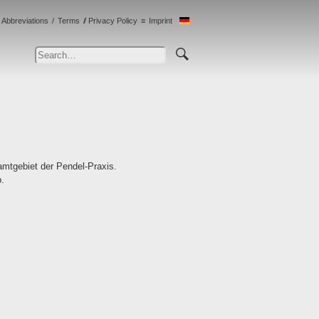
Abbreviations
Terms
Privacy Policy
Imprint
amtgebiet der Pendel-Praxis.
p.