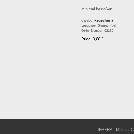
Minimal bestoßen.
Catalog:
Radiesthesia
Language:
German (de)
Order Number:
02269
Price: 9,00 €
INVEHA
Michael C