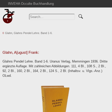
INVEHA Occulte Buchhandlung
Home
Advanced Search
Catalogs
Glahn, Glahns Pendel Lehre. Band 1-6.
Cart
News
Purchase
Glahn, A[ugust] Frank:
Abbreviations
Glahns Pendel Lehre. Band 1-6. Uranus Verlag, Memmingen 1936. Dritte
Contact
ergänzte Auflage. Mit zahlreichen Abbildungen. 111, 4 Bl., 108 S., 2 Bl.,
92, 2 Bl., 160, 2 Bl., 164, 2 Bl., 124 S., 2 Bl. (Inhaltsv. u. Vlgs.-Anz.)
Terms
OLwd.
Withdrawal
Privacy Policy
Imprint