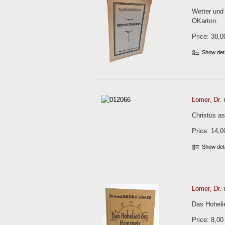
Wetter und
OKarton.
Price: 38,0
Show det
Lomer, Dr. 
Christus as
Price: 14,0
Show det
Lomer, Dr. 
Das Hoheli
Price: 8,00