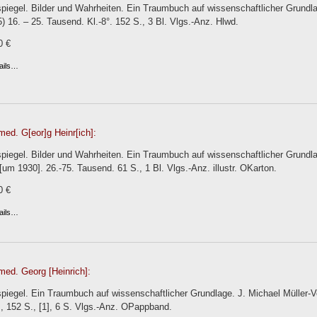
piegel. Bilder und Wahrheiten. Ein Traumbuch auf wissenschaftlicher Grundla
) 16. – 25. Tausend. Kl.-8°. 152 S., 3 Bl. Vlgs.-Anz. Hlwd.
0 €
ails…
med. G[eor]g Heinr[ich]:
piegel. Bilder und Wahrheiten. Ein Traumbuch auf wissenschaftlicher Grundl
 [um 1930]. 26.-75. Tausend. 61 S., 1 Bl. Vlgs.-Anz. illustr. OKarton.
0 €
ails…
med. Georg [Heinrich]:
iegel. Ein Traumbuch auf wissenschaftlicher Grundlage. J. Michael Müller-Ve
l., 152 S., [1], 6 S. Vlgs.-Anz. OPappband.