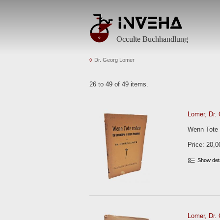
Occulte Buchhandlung
Dr. Georg Lomer
26 to 49 of 49 items.
Lomer, Dr. 
Wenn Tote r
Price: 20,0
Show det
Lomer, Dr. 