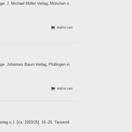
ge. J. Michael Müller Verlag, München o.
Add to cart
age. Johannes Baum Verlag, Pfullingen in
Add to cart
rlag o.J. [ca. 1920/25]. 16.-25. Tausend.