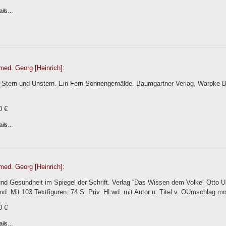
ails…
med. Georg [Heinrich]:
 Stern und Unstern. Ein Fern-Sonnengemälde. Baumgartner Verlag, Warpke-Bil
0 €
ails…
med. Georg [Heinrich]:
und Gesundheit im Spiegel der Schrift. Verlag “Das Wissen dem Volke” Otto 
nd. Mit 103 Textfiguren. 74 S. Priv. HLwd. mit Autor u. Titel v. OUmschlag mon
0 €
ails…