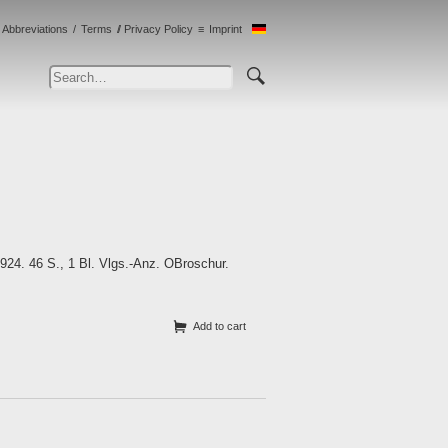
Abbreviations
Terms
Privacy Policy
Imprint
924. 46 S., 1 Bl. Vlgs.-Anz. OBroschur.
Add to cart