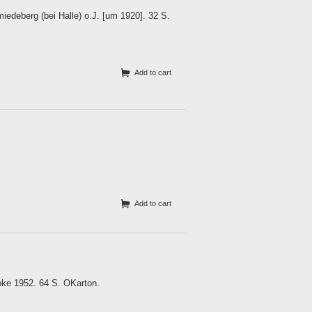
deberg (bei Halle) o.J. [um 1920]. 32 S.
Add to cart
Add to cart
pke 1952. 64 S. OKarton.