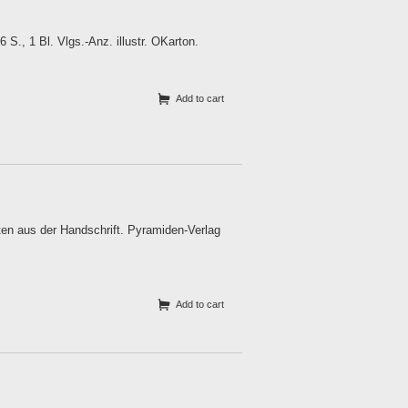
S., 1 Bl. Vlgs.-Anz. illustr. OKarton.
Add to cart
en aus der Handschrift. Pyramiden-Verlag
Add to cart