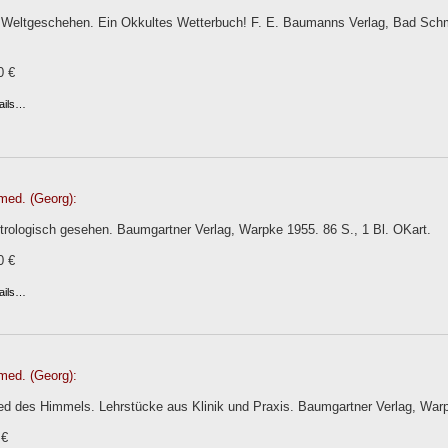
 Weltgeschehen. Ein Okkultes Wetterbuch! F. E. Baumanns Verlag, Bad Schmie
0 €
ails…
med. (Georg):
trologisch gesehen. Baumgartner Verlag, Warpke 1955. 86 S., 1 Bl. OKart.
0 €
ails…
med. (Georg):
ed des Himmels. Lehrstücke aus Klinik und Praxis. Baumgartner Verlag, War
 €