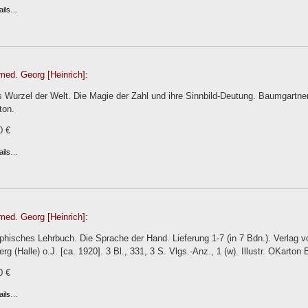
ails…
med. Georg [Heinrich]:
s Wurzel der Welt. Die Magie der Zahl und ihre Sinnbild-Deutung. Baumgartne
ton.
0 €
ails…
med. Georg [Heinrich]:
phisches Lehrbuch. Die Sprache der Hand. Lieferung 1-7 (in 7 Bdn.). Verlag 
g (Halle) o.J. [ca. 1920]. 3 Bl., 331, 3 S. Vlgs.-Anz., 1 (w). Illustr. OKarton
0 €
ails…