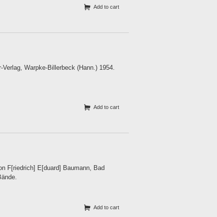
Add to cart
r-Verlag, Warpke-Billerbeck (Hann.) 1954.
Add to cart
von F[riedrich] E[duard] Baumann, Bad
 Bände.
Add to cart