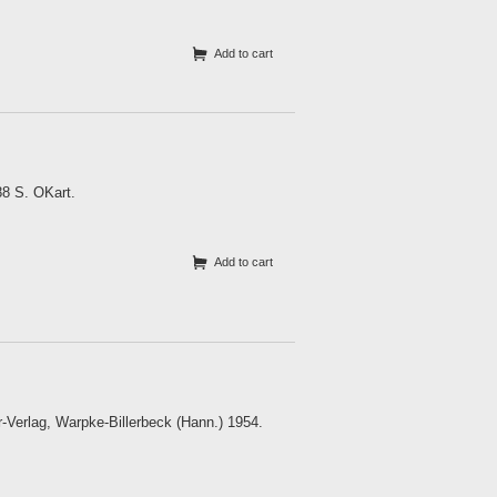
Add to cart
88 S. OKart.
Add to cart
r-Verlag, Warpke-Billerbeck (Hann.) 1954.