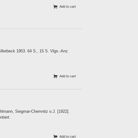
Add to cart
lerbeck 1953. 64 S., 15 S. Vlgs.-Anz.
Add to cart
Uhlmann, Siegmar-Chemnitz o.J. [1922].
tiert.
Add to cart