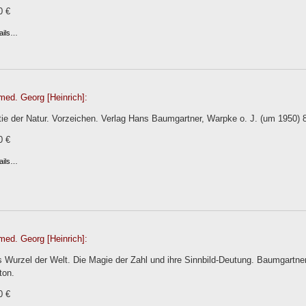
0 €
ails…
med. Georg [Heinrich]:
ie der Natur. Vorzeichen. Verlag Hans Baumgartner, Warpke o. J. (um 1950) 
0 €
ails…
med. Georg [Heinrich]:
s Wurzel der Welt. Die Magie der Zahl und ihre Sinnbild-Deutung. Baumgartne
ton.
0 €