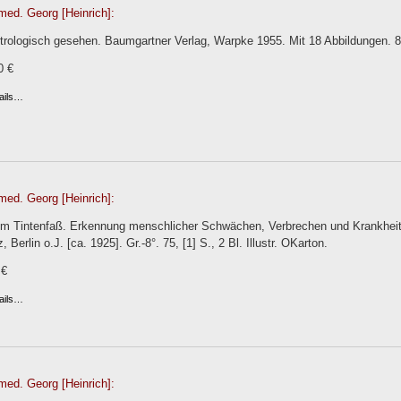
med. Georg [Heinrich]:
trologisch gesehen. Baumgartner Verlag, Warpke 1955. Mit 18 Abbildungen. 86 
0 €
ails…
med. Georg [Heinrich]:
 im Tintenfaß. Erkennung menschlicher Schwächen, Verbrechen und Krankheit
 Berlin o.J. [ca. 1925]. Gr.-8°. 75, [1] S., 2 Bl. Illustr. OKarton.
 €
ails…
med. Georg [Heinrich]: