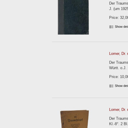
Der Traums
J. (um 1925
Price: 32,0
Show det
Lomer, Dr. 
Der Traums
Württ. o.J.
Price: 10,0
Show det
Lomer, Dr. 
Der Traumsp
Kl.-8°. 2 B