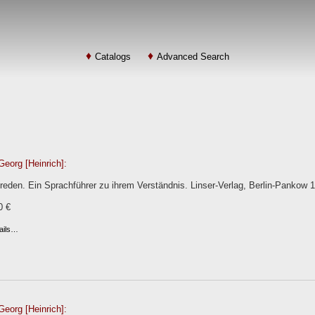
Catalogs
Advanced Search
Georg [Heinrich]:
eden. Ein Sprachführer zu ihrem Verständnis. Linser-Verlag, Berlin-Pankow 1
0 €
ails…
Georg [Heinrich]: