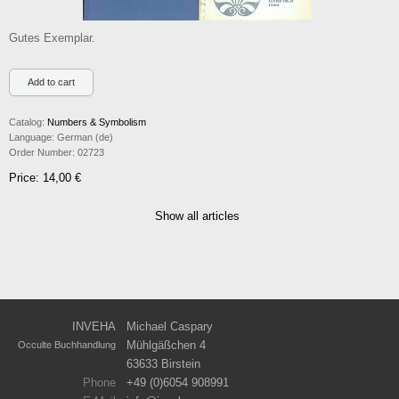
Gutes Exemplar.
Catalog:
Numbers & Symbolism
Language:
German (de)
Order Number:
02723
Price: 14,00 €
Show all articles
INVEHA
Michael Caspary
Mühlgäßchen 4
Occulte Buchhandlung
63633 Birstein
Phone
+49 (0)6054 908991