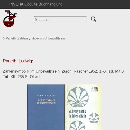
INVEHA Occulte Buchhandlung
Home
Advanced Search
Catalogs
Paneth, Zahlensymbolik im Unbewußtsein.
Cart
News
Purchase
Paneth, Ludwig:
Abbreviations
Zahlensymbolik im Unbewußtsein. Zürch, Rascher 1952. 1.-3.Tsd. Mit 3
Contact
Taf. XII, 235 S. OLwd.
Terms
Withdrawal
Privacy Policy
Imprint