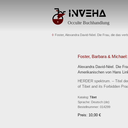
Occulte Buchhandlung
Foster, Alexandra David-Néel. Die Frau, die das ver
Foster, Barbara & Michael:
Alexandra David-Néel. Die Fra
Amerikanischen von Hans Link. 
HERDER spektrum. – Titel der 
of Tibet and its Forbidden Pr
Katalog:
Tibet
Sprache:
Deutsch (de)
Bestellnummer:
014299
Preis: 10,00 €