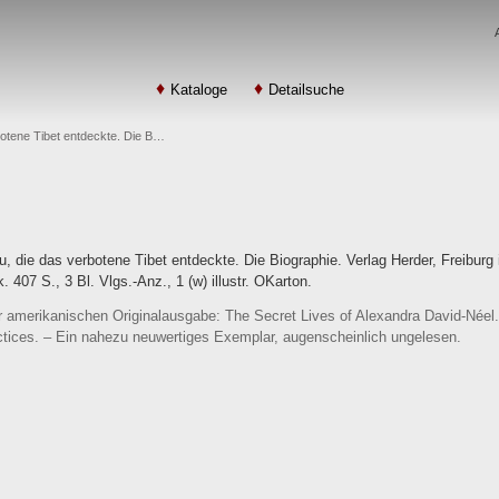
Kataloge
Detailsuche
botene Tibet entdeckte. Die B…
u, die das verbotene Tibet entdeckte. Die Biographie. Verlag Herder, Freibur
407 S., 3 Bl. Vlgs.-Anz., 1 (w) illustr. OKarton.
amerikanischen Originalausgabe: The Secret Lives of Alexandra David-Néel. 
actices. – Ein nahezu neuwertiges Exemplar, augenscheinlich ungelesen.