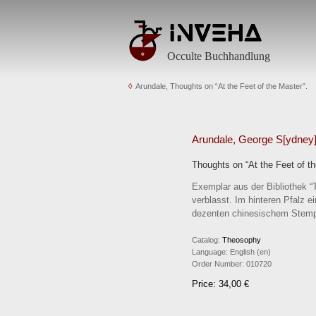
Occulte Buchhandlung
Arundale, Thoughts on “At the Feet of the Master”.
Arundale, George S[ydney]
Thoughts on “At the Feet of t
Exemplar aus der Bibliothek “
verblasst. Im hinteren Pfalz e
dezenten chinesischem Stemp
Catalog:
Theosophy
Language:
English (en)
Order Number:
010720
Price: 34,00 €