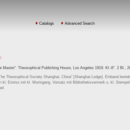
Catalogs
Advanced Search
:
he Master”. Theosophical Publishing House, Los Angeles 1919. Kl.-8°. 2 Bl., 
The Theosophical Society Shanghai, China” [Shanghai Lodge]. Einband beriebe
in kl. Einriss mit kl. Wurmgang. Vorsatz mit Bibliotheksvermerk u. kl. Stempel,
el.