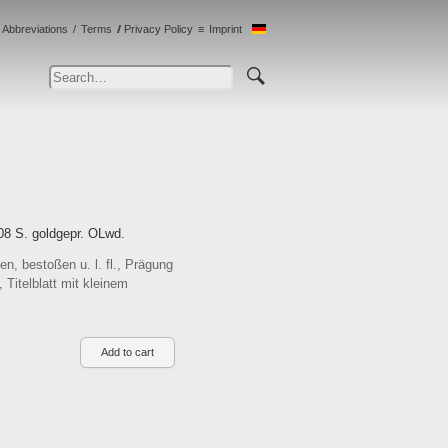
Abbreviations
Terms
Privacy Policy
Imprint
208 S. goldgepr. OLwd.
n, bestoßen u. l. fl., Prägung
 Titelblatt mit kleinem