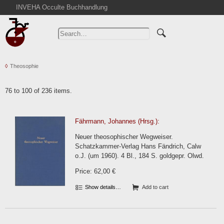
INVEHA Occulte Buchhandlung
Home
Advanced Search
Catalogs
Theosophie
Cart
News
76 to 100 of 236 items.
Purchase
Abbreviations
Fährmann, Johannes (Hrsg.):
Contact
Neuer theosophischer Wegweiser.
Terms
Schatzkammer-Verlag Hans Fändrich, Calw
o.J. (um 1960). 4 Bl., 184 S. goldgepr. Olwd.
Withdrawal
Price: 62,00 €
Privacy Policy
Imprint
Show details…
Add to cart