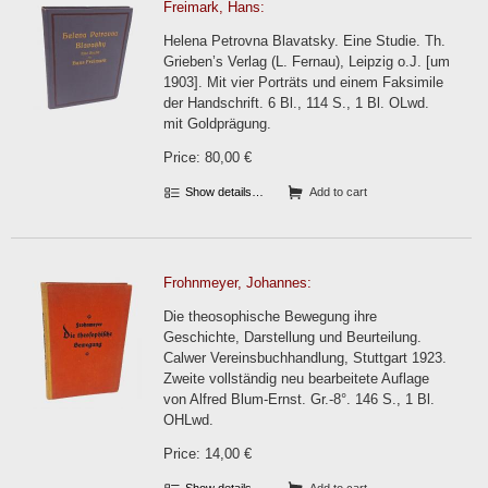
Freimark, Hans:
Helena Petrovna Blavatsky. Eine Studie. Th.
Grieben’s Verlag (L. Fernau), Leipzig o.J. [um
1903]. Mit vier Porträts und einem Faksimile
der Handschrift. 6 Bl., 114 S., 1 Bl. OLwd.
mit Goldprägung.
Price: 80,00 €
Show details…
Add to cart
Frohnmeyer, Johannes:
Die theosophische Bewegung ihre
Geschichte, Darstellung und Beurteilung.
Calwer Vereinsbuchhandlung, Stuttgart 1923.
Zweite vollständig neu bearbeitete Auflage
von Alfred Blum-Ernst. Gr.-8°. 146 S., 1 Bl.
OHLwd.
Price: 14,00 €