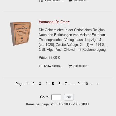
Show details…
Add to cart
Hartmann, Dr. Franz:
Die Geheimlehre in der Christlichen Religion.
Nach den Erklärungen von Meister Eckehart.
Theosophisches Verlagshaus, Leipzig o.J.
[ca. 1920]. Zweite Auflage. XI, [1] w., 214 S.,
1 Bl. Vlgs.-Anz. OHLwd. mit Rückenprägung.
Price: 52,00 €
Show details…
Add to cart
Page:
1
·
2
·
3
·
4
·
5
·
6
·
7
· ... ·
9
·
10
«
»
Go to
:
Items per page:
25
·
50
·
100
·
200
·
1000