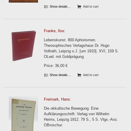
Show details…
Add to cart
Franke, Ilse:
Lebenskunst. 800 Aphorismen.
Theosophisches Verlagshaus Dr. Hugo
Vollrath, Leipzig o.J. [um 1910]. XVI, 159 S.
OLwd. mit Goldprägung.
Price: 36,00 €
Show details…
Add to cart
Freimark, Hans:
Die okkultische Bewegung. Eine
Aufklärungsschrift. Verlag von Wilhelm
Heims, Leipzig 1912. 79 S., 5 S. Vlgs.-Anz.
OBroschur.