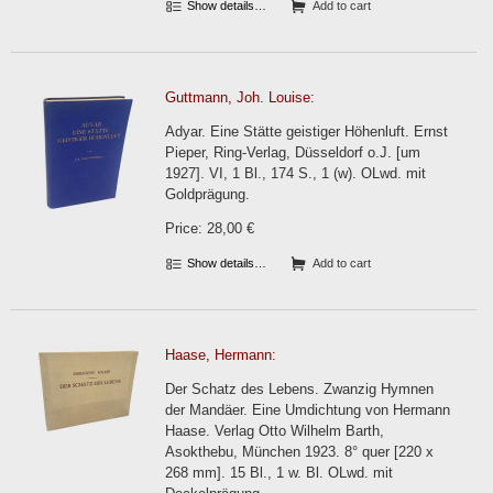
Show details…
Add to cart
Guttmann, Joh. Louise:
Adyar. Eine Stätte geistiger Höhenluft. Ernst
Pieper, Ring-Verlag, Düsseldorf o.J. [um
1927]. VI, 1 Bl., 174 S., 1 (w). OLwd. mit
Goldprägung.
Price: 28,00 €
Show details…
Add to cart
Haase, Hermann:
Der Schatz des Lebens. Zwanzig Hymnen
der Mandäer. Eine Umdichtung von Hermann
Haase. Verlag Otto Wilhelm Barth,
Asokthebu, München 1923. 8° quer [220 x
268 mm]. 15 Bl., 1 w. Bl. OLwd. mit