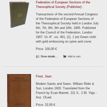
Federation of European Sections of the
Theosophical Society (Publisher):
Transactions of the second Annual Congress
of the Federation of European Sections of
the Theosophical Society held in London July
6th, 7th, 8th, 9th and 10th, 1905. Published
for the Council of the Federation, London
1907. Gr.-8°. xiv, 461, [1], 1 (w) Green cloth
with gold embossing on spine and cover.
Price: 100,00 €
Show details…
Add to cart
Finot, Jean:
Modern Saints and Seers. William Rider &
Son, London 1920. Translated from the
French by Evan Marrett. 211 S., 2 Bl. Vlgs.-
Anz. OLwd.
Price: 32,00 €