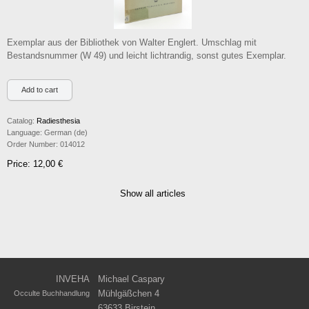
Exemplar aus der Bibliothek von Walter Englert. Umschlag mit
Bestandsnummer (W 49) und leicht lichtrandig, sonst gutes Exemplar.
Catalog:
Radiesthesia
Language:
German (de)
Order Number:
014012
Price: 12,00 €
Show all articles
INVEHA
Michael Caspary
Mühlgäßchen 4
Occulte Buchhandlung
63633 Birstein