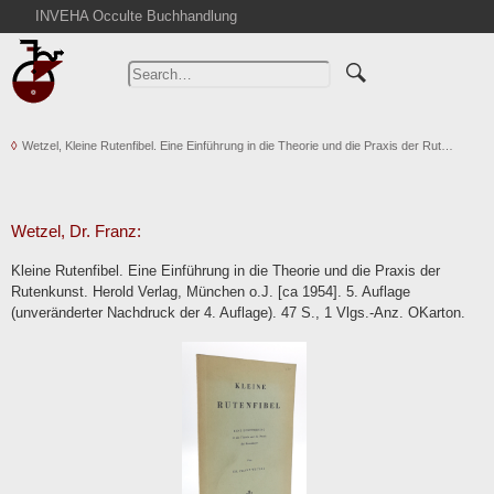
INVEHA Occulte Buchhandlung
Home
Advanced Search
Catalogs
Wetzel, Kleine Rutenfibel. Eine Einführung in die Theorie und die Praxis der Rut…
Cart
News
Purchase
Wetzel, Dr. Franz:
Abbreviations
Kleine Rutenfibel. Eine Einführung in die Theorie und die Praxis der
Contact
Rutenkunst. Herold Verlag, München o.J. [ca 1954]. 5. Auflage
(unveränderter Nachdruck der 4. Auflage). 47 S., 1 Vlgs.-Anz. OKarton.
Terms
Withdrawal
Privacy Policy
Imprint