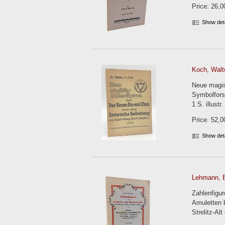
Price: 26,0
Show det
Koch, Walte
Neue magis
Symbolfors
1 S. illustr
Price: 52,0
Show det
Lehmann, B
Zahlenfigu
Amuletten b
Strelitz-Al