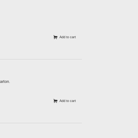
Add to cart
arton.
Add to cart