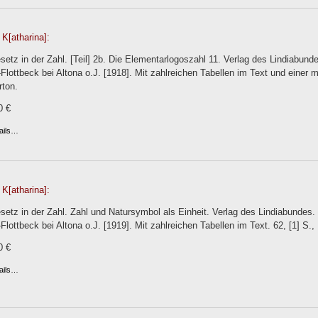
K[atharina]:
etz in der Zahl. [Teil] 2b. Die Elementarlogoszahl 11. Verlag des Lindiabund
Flottbeck bei Altona o.J. [1918]. Mit zahlreichen Tabellen im Text und einer me
rton.
0 €
ails…
K[atharina]:
etz in der Zahl. Zahl und Natursymbol als Einheit. Verlag des Lindiabundes.
Flottbeck bei Altona o.J. [1919]. Mit zahlreichen Tabellen im Text. 62, [1] S., 
0 €
ails…