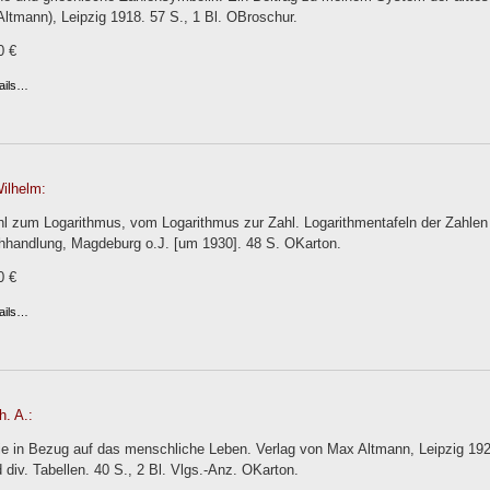
Altmann), Leipzig 1918. 57 S., 1 Bl. OBroschur.
0 €
ails…
Wilhelm:
hl zum Logarithmus, vom Logarithmus zur Zahl. Logarithmentafeln der Zahlen
hhandlung, Magdeburg o.J. [um 1930]. 48 S. OKarton.
0 €
ails…
h. A.:
e in Bezug auf das menschliche Leben. Verlag von Max Altmann, Leipzig 1924.
 div. Tabellen. 40 S., 2 Bl. Vlgs.-Anz. OKarton.