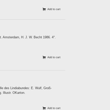
Add to cart
t. Amsterdam, H. J. W. Becht 1986. 4°.
Add to cart
lle des Lindiabundes: E. Wulf, Groß-
. Illustr. OKarton.
Add to cart