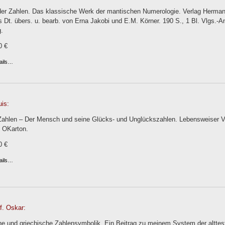
er Zahlen. Das klassische Werk der mantischen Numerologie. Verlag Hermann
s Dt. übers. u. bearb. von Erna Jakobi und E.M. Körner. 190 S., 1 Bl. Vlgs.
.
0 €
ails…
is:
Zahlen – Der Mensch und seine Glücks- und Unglückszahlen. Lebensweiser V
r. OKarton.
0 €
ails…
of. Oskar:
che und griechische Zahlensymbolik. Ein Beitrag zu meinem System der altte