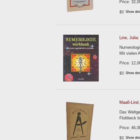
Price: 32,0
Show det
Line, Julia:
Numerologi
Mit vielen 
Price: 12,0
Show det
Maaß-Lind, 
Das Weltges
Flottbeck b
Price: 46,0
Show det