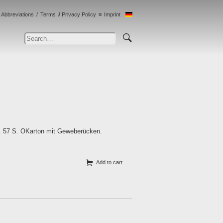
Abbreviations
Terms
Privacy Policy
Imprint
2. 57 S. OKarton mit Geweberücken.
Add to cart