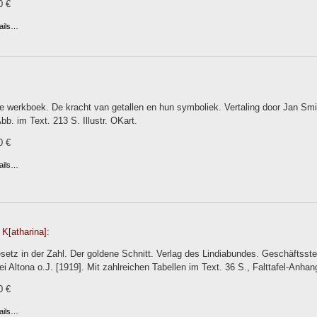
0 €
ails…
e werkboek. De kracht van getallen en hun symboliek. Vertaling door Jan Smi
Abb. im Text. 213 S. Illustr. OKart.
0 €
ails…
K[atharina]:
etz in der Zahl. Der goldene Schnitt. Verlag des Lindiabundes. Geschäftsste
ei Altona o.J. [1919]. Mit zahlreichen Tabellen im Text. 36 S., Falttafel-Anhang
0 €
ails…