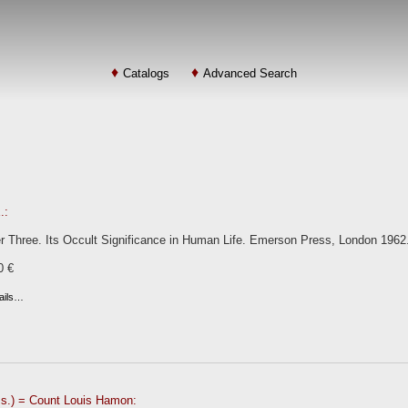
Catalogs
Advanced Search
.:
 Three. Its Occult Significance in Human Life. Emerson Press, London 196
0 €
ails…
.) = Count Louis Hamon: