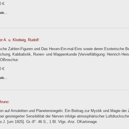
0 €
ails…
r A. u. Klodwig, Rudolf:
che Zahlen-Figuren und Das Hexen-Ein-mal-Eins sowie deren Esoterische Be
chung, Kabbalistik, Runen- und Wappenkunde (Vervielfältigung: Heinrich Hei
. OBroschur.
0 €
ails…
runo:
ren auf Amuletten und Planetensiegeln. Ein Beitrag zur Mystik und Magie der
ei gesteigerter Sensibilität der Nerven infolge atmosphärischer Luftdrucksch
t o.J. [um 1925]. Gr.-8°. 46 S., 1 Bl. Vlgs.-Anz. OKartonage.