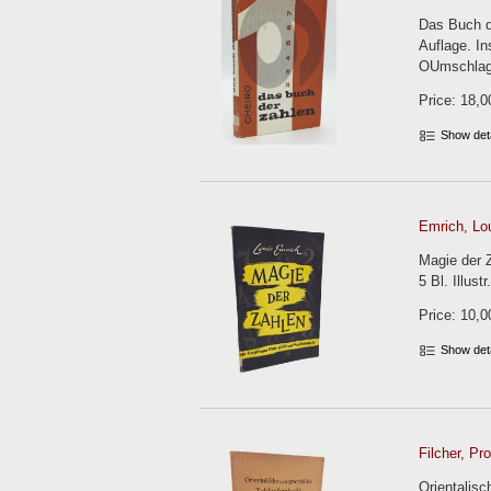
Das Buch d
Auflage. In
OUmschlag
Price: 18,0
Show det
Emrich, Lou
Magie der 
5 Bl. Illust
Price: 10,0
Show det
Filcher, Pr
Orientalis