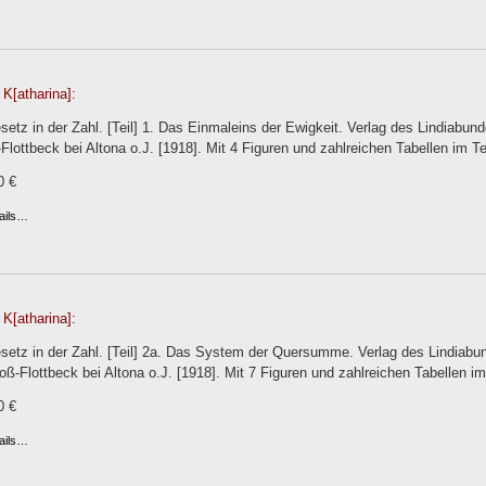
K[atharina]:
etz in der Zahl. [Teil] 1. Das Einmaleins der Ewigkeit. Verlag des Lindiabun
Flottbeck bei Altona o.J. [1918]. Mit 4 Figuren und zahlreichen Tabellen im Tex
0 €
ails…
K[atharina]:
setz in der Zahl. [Teil] 2a. Das System der Quersumme. Verlag des Lindiabu
oß-Flottbeck bei Altona o.J. [1918]. Mit 7 Figuren und zahlreichen Tabellen im 
0 €
ails…