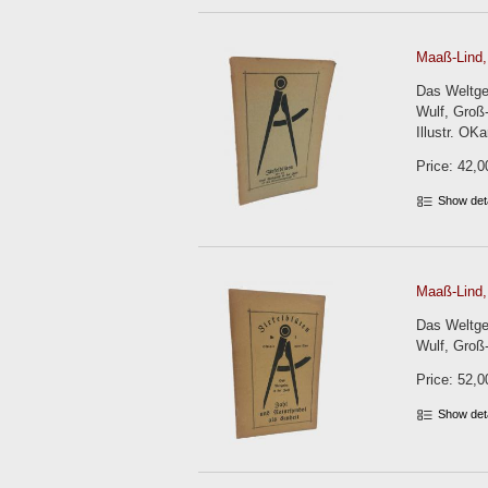
Maaß-Lind, 
Das Weltges
Wulf, Groß-
Illustr. OKa
Price: 42,0
Show det
Maaß-Lind, 
Das Weltges
Wulf, Groß-
Price: 52,0
Show det