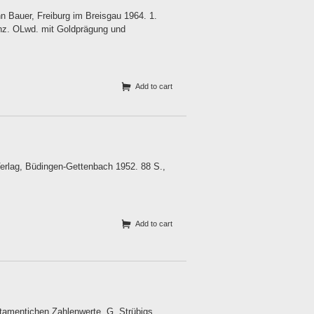
 Bauer, Freiburg im Breisgau 1964. 1.
-Anz. OLwd. mit Goldprägung und
Add to cart
erlag, Büdingen-Gettenbach 1952. 88 S.,
Add to cart
stamentichen Zahlenwerte. G. Strübigs