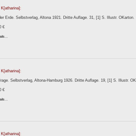
K[atharina]:
er Erde. Selbstverlag, Altona 1921. Dritte Auflage. 31, [1] S. Illustr. OKarton.
0 €
ails…
K[atharina]:
rage. Selbstverlag, Altona-Hamburg 1926. Dritte Auflage. 19, [1] S. Illustr. OK
0 €
ails…
K[atharina]: