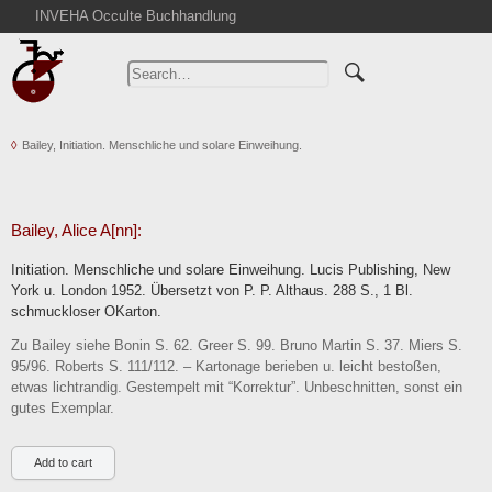
INVEHA Occulte Buchhandlung
Home
Advanced Search
Catalogs
Bailey, Initiation. Menschliche und solare Einweihung.
Cart
News
Purchase
Bailey, Alice A[nn]:
Abbreviations
Initiation. Menschliche und solare Einweihung. Lucis Publishing, New
Contact
York u. London 1952. Übersetzt von P. P. Althaus. 288 S., 1 Bl.
schmuckloser OKarton.
Terms
Zu Bailey siehe Bonin S. 62. Greer S. 99. Bruno Martin S. 37. Miers S.
Withdrawal
95/96. Roberts S. 111/112. – Kartonage berieben u. leicht bestoßen,
Privacy Policy
etwas lichtrandig. Gestempelt mit “Korrektur”. Unbeschnitten, sonst ein
gutes Exemplar.
Imprint